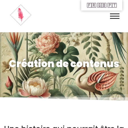
🇫🇷 🇬🇧 🇵🇹
Création de contenus