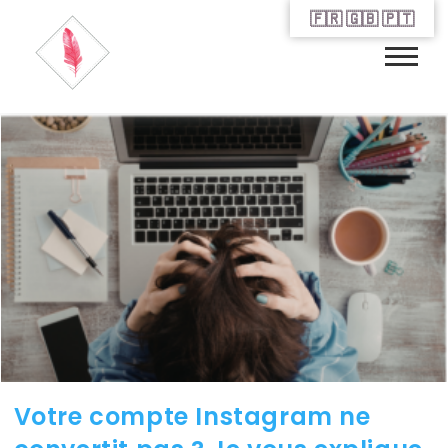
🇫🇷 🇬🇧 🇵🇹
Votre compte Instagram ne