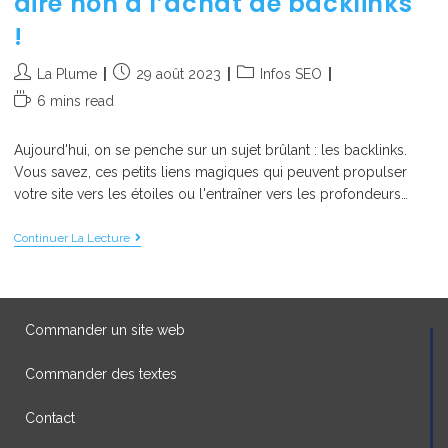
dire non à l’achat de backlinks
!
La Plume
29 août 2023
Infos SEO
6 mins read
Aujourd'hui, on se penche sur un sujet brûlant : les backlinks.
Vous savez, ces petits liens magiques qui peuvent propulser
votre site vers les étoiles ou l'entraîner vers les profondeurs…
Continuer La Lecture
Commander un site web
Commander des textes
Contact