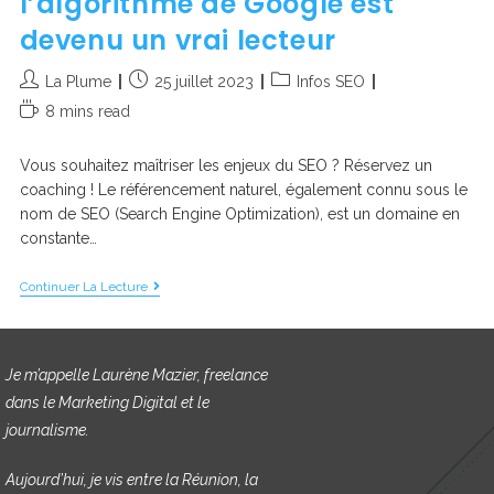
l’algorithme de Google est
devenu un vrai lecteur
La Plume
25 juillet 2023
Infos SEO
8 mins read
Vous souhaitez maîtriser les enjeux du SEO ? Réservez un
coaching ! Le référencement naturel, également connu sous le
nom de SEO (Search Engine Optimization), est un domaine en
constante…
Continuer La Lecture
Je m’appelle Laurène Mazier, freelance
dans le Marketing Digital et le
journalisme.
Aujourd’hui, je vis entre la Réunion, la